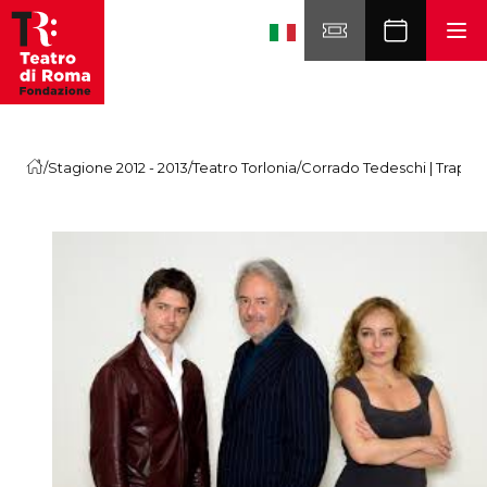
Skip to content
/
Stagione 2012 - 2013
/
Teatro Torlonia
/
Corrado Tedeschi | Trappo