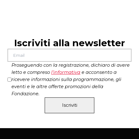
di
Ira Levin
regia
Ennio Coltorti
con
Corrado Tedeschi, Ettore Bassi, con Miriam
Mesturino, Silvana De Santis, Giovanni Argante
Produzione Associazione culturale Artù
Iscriviti alla newsletter
Proseguendo con la registrazione, dichiaro di avere
letto e compreso
l’
informativa
e acconsento a
ricevere informazioni sulla programmazione, gli
eventi e le altre offerte promozioni della
Fondazione.
Iscriviti