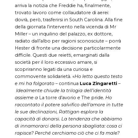
arriva la notizia che Freddie ha, finalmente,
trovato lavoro come collaudatore di aerei:
dovrà, però, trasferirsi in South Carolina. Alla fine
della giornata l’intervento nella vicenda di Mr
Miller – un inquilino del palazzo, ex dottore,
radiato dall’albo per ragioni sconosciute – porrà
Hester di fronte una decisione particolarmente
difficile. Questi due reietti, emarginati dalla
società per il loro eccessivo amare, si
scopriranno legati da una curiosa e
commovente solidarietà. «
Ho letto questo testo
e mi ha folgorato
– continua
Luca Zingaretti
–
Idealmente chiude la trilogia dell’identità
assieme a
La torre d’avorio
e
The pride
. Ho
raccontato il potere salvifico dell’amore in tutte
le sue declinazioni, Rattigan esplora la
capacità di donarsi. La tendenza che abbiamo
di innamorarci della persona sbagliata: cosa ci
rapisce? Perché cerchiamo ciò che ci fa male?