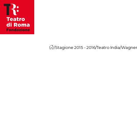
Skip to content
/
Stagione 2015 - 2016
/
Teatro India
/
Wagner 