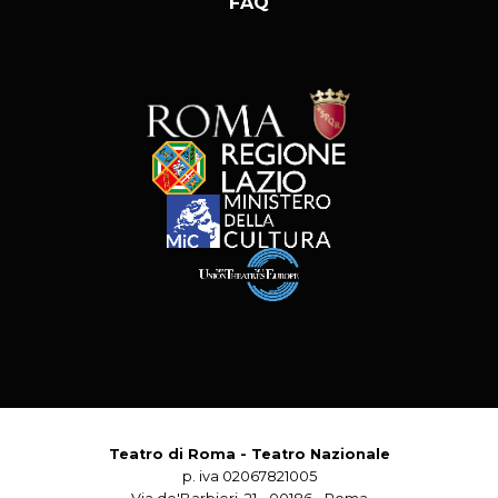
FAQ
Teatro di Roma - Teatro Nazionale
p. iva 02067821005