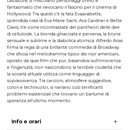
calciatore, si mischiano personaggi onirici e
fantasmatici che rievocano il fascino per il cinema di
Hollywood. Tra questi c’è la fata Evaavabette,
splendida crasi di Eva Marie-Saint, Ava Gardner e Bette
Davis, tre icone incontrastate del pantheon delle dee
di celluloide. La bionda ghiacciata e perversa, la bruna
sensuale e sublime e la diabolica atomica. Alfredo Arias
firma la regia di una brillante commedia di Broadway
che sfocia nel melodramma tipico dei noir americani,
ispirato da quei film che pur, basandosi sull’innocenza
e l’ingenuità, non nascondono la terribile crudeltà che
la società attuale utilizza come linguaggio di
sopravvivenza. Tra canzoni, atmosfere suggestive,
colori e technicolor, si narrano così terrificanti
problemi esistenziali che trovano un barlume di
speranza all’ultimo momento.
Info e orari