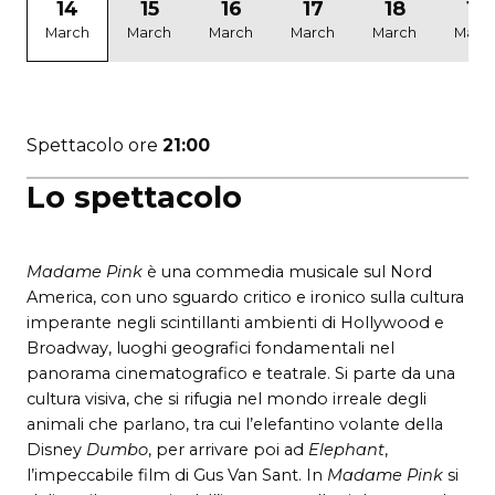
14
15
16
17
18
19
March
March
March
March
March
Marc
Spettacolo ore
21:00
Lo spettacolo
Madame Pink
è una commedia musicale sul Nord
America, con uno sguardo critico e ironico sulla cultura
imperante negli scintillanti ambienti di Hollywood e
Broadway, luoghi geografici fondamentali nel
panorama cinematografico e teatrale. Si parte da una
cultura visiva, che si rifugia nel mondo irreale degli
animali che parlano, tra cui l’elefantino volante della
Disney
Dumbo
, per arrivare poi ad
Elephant
,
l’impeccabile film di Gus Van Sant. In
Madame Pink
si