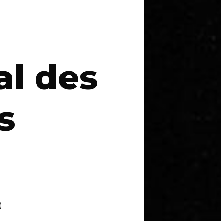
al des
s
)