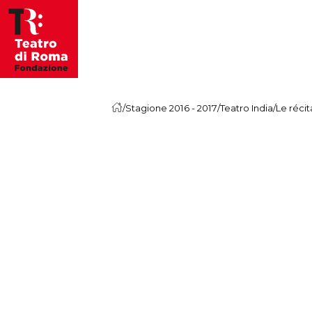
Skip to content
/
Stagione 2016 - 2017
/
Teatro India
/
Le réci