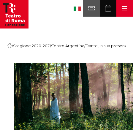
Skip to content
/
Stagione 2020-2021
/
Teatro Argentina
/
Dante, in sua presenza. Vo