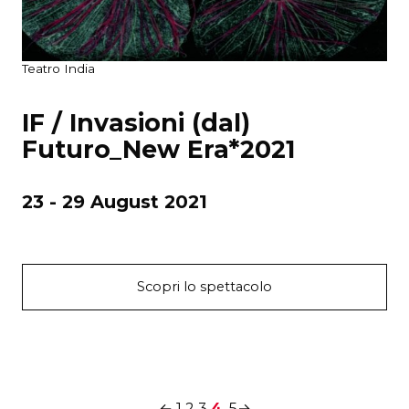
Teatro India
IF / Invasioni (dal)
Futuro_New Era*2021
23 - 29 August 2021
Scopri lo spettacolo
←
1
2
3
4
5
→