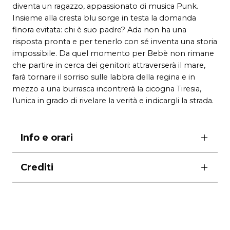
diventa un ragazzo, appassionato di musica Punk.
Insieme alla cresta blu sorge in testa la domanda
finora evitata: chi è suo padre? Ada non ha una
risposta pronta e per tenerlo con sé inventa una storia
impossibile. Da quel momento per Bebè non rimane
che partire in cerca dei genitori: attraverserà il mare,
farà tornare il sorriso sulle labbra della regina e in
mezzo a una burrasca incontrerà la cicogna Tiresia,
l’unica in grado di rivelare la verità e indicargli la strada.
Info e orari
ore 10.00 Sala B
Crediti
dai 5 anni
durata 50′
Produzione Fontemaggiore
biglietti intero 10 € – ridotto 7 €
Tdr Card under 14 – 24 €
– 4 ingressi valida per
adulti e bambini