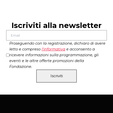
disegno luci Dario Salvagnini
i quadri in scena sono del Ettore Frani pittore
immagine Ettore Frani Rivolta 2021 cm 75×62 olio
su tavola laccata_ph.Paola Feraiorni
Iscriviti alla newsletter
produzione Fondazione Fabbrica Europa per le
arti contemporanee
Proseguendo con la registrazione, dichiaro di avere
letto e compreso
l’
informativa
e acconsento a
ricevere informazioni sulla programmazione, gli
eventi e le altre offerte promozioni della
Fondazione.
Iscriviti