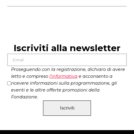
per 30 persone al giorno – prenotazione
obbligatoria a community@teatrodiroma.net
Grazie a Malu Costa, Romulo Chindelar, Lucas
dai 7 anni
Popeta
Lo spettacolo ha la durata di 30 minuti ed è per 5
produzione Teatro di Roma – Teatro
persone alla volta
Nazionale Pilar Ternera / NTC
con il sostegno di Cambio Festival (Rio de
Iscriviti alla newsletter
Janeiro), Crossing the sea, Centro di
Residenza della Toscana (Armunia
Castiglioncello – CapoTrave/Kilowatt
Sansepolcro)
Proseguendo con la registrazione, dichiaro di avere
letto e compreso
l’
informativa
e acconsento a
ricevere informazioni sulla programmazione, gli
eventi e le altre offerte promozioni della
Fondazione.
Iscriviti