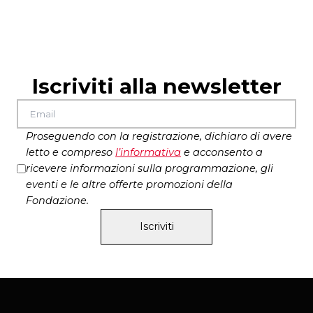
foto di Ivan D’Alì
produzione Teatro Metastasio di Prato in
collaborazione produttiva con BRAT
con il sostegno di Scenario, L’arboreto –
Teatro Dimora | La Corte Ospitale – Centro di
Iscriviti alla newsletter
Residenza Emilia-Romagna e La Piccionaia –
Centro di Produzione Teatrale
Proseguendo con la registrazione, dichiaro di avere
letto e compreso
l’
informativa
e acconsento a
ricevere informazioni sulla programmazione, gli
eventi e le altre offerte promozioni della
Fondazione.
Iscriviti