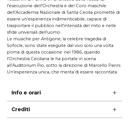
l’esecuzione dell’Orchestra e del Coro maschile
dell’Accademia Nazionale di Santa Cecilia promette di
essere un’esperienza indimenticabile, capace di
trasportare il pubblico nell’intensità del mito e nelle
sfide universali dell’uomo.
Le musiche per
Antigone
, la celebre tragedia di
Sofocle, sono state eseguite dal vivo solo una volta
prima di questa occasione: nel 1986, quando
l’Orchestra Ceciliana le ha portate in scena
all’Auditorium Pio, sotto la direzione di Marcello Panni.
Un’esperienza unica, che merita di essere raccontata.
Info e orari
biglietti
Crediti
platea vip 30,00€
posto 20,00€
in collaborazione con il
Teatro di Roma – Teatro