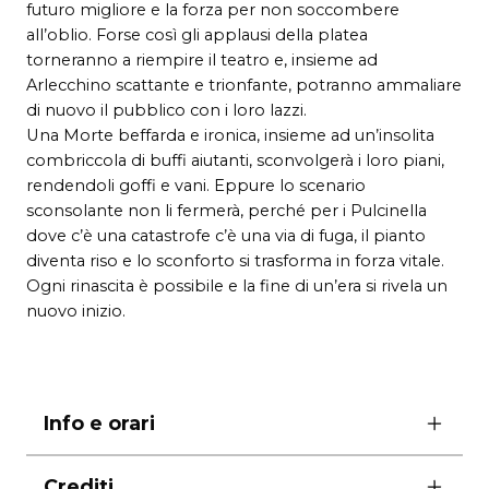
futuro migliore e la forza per non soccombere
all’oblio. Forse così gli applausi della platea
torneranno a riempire il teatro e, insieme ad
Arlecchino scattante e trionfante, potranno ammaliare
di nuovo il pubblico con i loro lazzi.
Una Morte beffarda e ironica, insieme ad un’insolita
combriccola di buffi aiutanti, sconvolgerà i loro piani,
rendendoli goffi e vani. Eppure lo scenario
sconsolante non li fermerà, perché per i Pulcinella
dove c’è una catastrofe c’è una via di fuga, il pianto
diventa riso e lo sconforto si trasforma in forza vitale.
Ogni rinascita è possibile e la fine di un’era si rivela un
nuovo inizio.
Info e orari
ore 11.30
Crediti