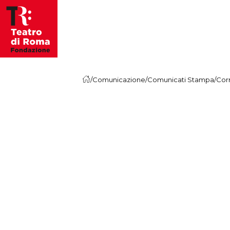
Skip to content
/
Comunicazione
/
Comunicati Stampa
/
Corr