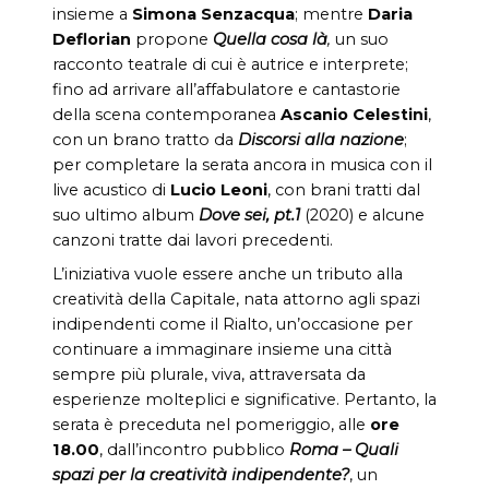
insieme a
Simona
Senzacqua
; mentre
Daria
Deflorian
propone
Quella cosa là
,
un suo
racconto teatrale di cui è autrice e interprete;
fino ad arrivare all’affabulatore e cantastorie
della scena contemporanea
Ascanio Celestini
,
con un brano tratto da
Discorsi alla nazione
;
per completare la serata ancora in musica con il
live acustico di
Lucio Leoni
, con brani tratti dal
suo ultimo album
Dove sei, pt.1
(2020) e alcune
canzoni tratte dai lavori precedenti.
L’iniziativa vuole essere anche un tributo alla
creatività della Capitale, nata attorno agli spazi
indipendenti come il Rialto, un’occasione per
continuare a immaginare insieme una città
sempre più plurale, viva, attraversata da
esperienze molteplici e significative. Pertanto, la
serata è preceduta nel pomeriggio, alle
ore
18.00
, dall’incontro pubblico
Roma – Quali
spazi per la creatività indipendente?
, un