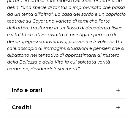
pittura. Il compositore tedesco Michael Praetorius lo
definì “una specie di fantasia improvvisata che passa
da un tema all’altro”. La casa del sordo è un capriccio
teatrale su Goya: una varietà di temi che l’arte
dell’attore trasforma in un flusso di decadenza fisica
e vitalità creativa, avidità di prestigio, sperpero di
denaro, egoismo, inventiva, passione e frivolezza. Un
caleidoscopio di immagini, situazioni e pensieri che si
dibattono nel tentativo di approssimarsi al mistero
della Bellezza e della Vita la cui spietata verità
cammina, deridendoli, sui morti
.”
Info e orari
ore 20.00
Crediti
non adatto a bambini di età inferiore ai 12 anni
a spettacolo iniziato non sarà possibile accedere
scenografia Else Marie Laukvik, Rina Skeel
in sala
foto di Francesco Galli
durata 55′