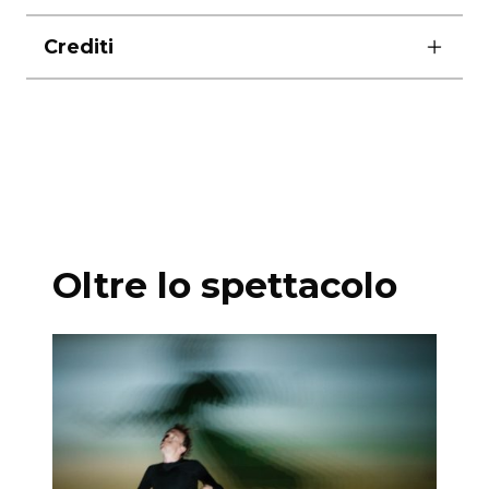
ore 20.00
Crediti
durata 60′
assistenti Antonia Cezara Cioaza, Jakob Nielsen
costumi Julia Varley
foto Tommy Bay
Produzione Odin Teatret
Oltre lo spettacolo