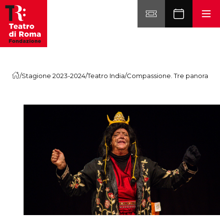
Vai al contenuto
/
Stagione 2023-2024
/
Teatro India
/
Compassione. Tre panorami d