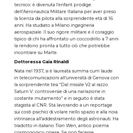
tecnico: è divenuta l’enfant prodige
dell’Aeronautica Militare Italiana per aver preso
la licenza da pilota alla sorprendente età di 16
anni. Ha studiato a Milano ingegneria
aerospaziale. Il suo rigore militare e il coraggio
tipico di chi ha affrontato un coccodrillo a 7 anni
la rendono pronta a tutto ciò che potrebbe
incontrare su Marte.
Dottoressa Gaia Rinaldi
Nata nel 1937, si è laureata summa cum laude
in telecomunicazioni all’università di Genova con
la sorprendente tesi “Dal missile V2 al razzo
Saturn V: controversie di una narrazione in
costante mutamento” e in seguito è stata
stagista al CNR. Sta lavorando a un reportage
sui costi psichici di volare nello spazio e alla noia
intrinseca all’addestramento degli astronauti. Ha
tradotto in italiano
Tian Wen
, antico poema
cosmogonico cinese. Se non facesse