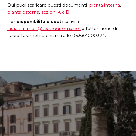
Qui puoi scaricare questi documenti:
pianta interna
,
pianta esterna
,
sezioni A e B.
Per
disponibilità e costi
, scrivi a
laura.taramelli@teatrodiroma.net
all’attenzione di
Laura Taramelli o chiama allo 06.684000374.