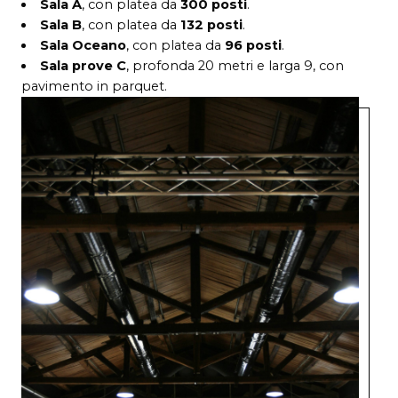
Sala A
, con platea da
300 posti
.
Sala B
, con platea da
132 posti
.
Sala Oceano
, con platea da
96 posti
.
Sala prove C
, profonda 20 metri e larga 9, con
pavimento in parquet.