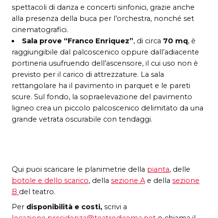
spettacoli di danza e concerti sinfonici, grazie anche
alla presenza della buca per l’orchestra, nonché set
cinematografici.
Sala prove “Franco Enriquez”
, di circa
70 mq
, è
raggiungibile dal palcoscenico oppure dall’adiacente
portineria usufruendo dell’ascensore, il cui uso non è
previsto per il carico di attrezzature. La sala
rettangolare ha il pavimento in parquet e le pareti
scure. Sul fondo, la sopraelevazione del pavimento
ligneo crea un piccolo palcoscenico delimitato da una
grande vetrata oscurabile con tendaggi.
Qui puoi scaricare le planimetrie della
pianta
, delle
botole e dello scarico
, della
sezione A
e della
sezione
B
del teatro.
Per
disponibilità e costi,
scrivi a
locazione.presidenza@teatrodiroma.net
o chiama il