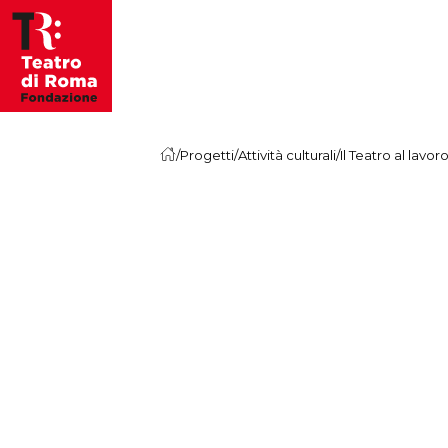
Vai al contenuto
/
Progetti
/
Attività culturali
/
Il Teatro al lavor