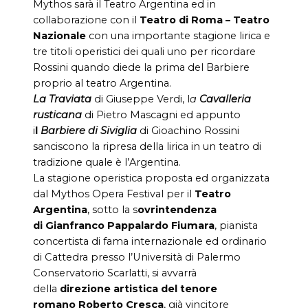
Mythos sarà il Teatro Argentina ed in
collaborazione con il
Teatro di Roma – Teatro
Nazionale
con una importante stagione lirica e
tre titoli operistici dei quali uno per ricordare
Rossini quando diede la prima del Barbiere
proprio al teatro Argentina.
La Traviata
di Giuseppe Verdi, l
a
Cavalleria
rusticana
di Pietro Mascagni ed appunto
i
l
Barbiere di Siviglia
di Gioachino Rossini
sanciscono la ripresa della lirica in un teatro di
tradizione quale è l’Argentina.
La stagione operistica proposta ed organizzata
dal Mythos Opera Festival per il
Teatro
Argentina
, sotto la s
ovrintendenza
di Gianfranco Pappalardo Fiumara
, pianista
concertista di fama internazionale ed ordinario
di Cattedra presso l’Università di Palermo
Conservatorio Scarlatti, si avvarrà
della
direzione artistica del tenore
romano Roberto Cresca
, già vincitore