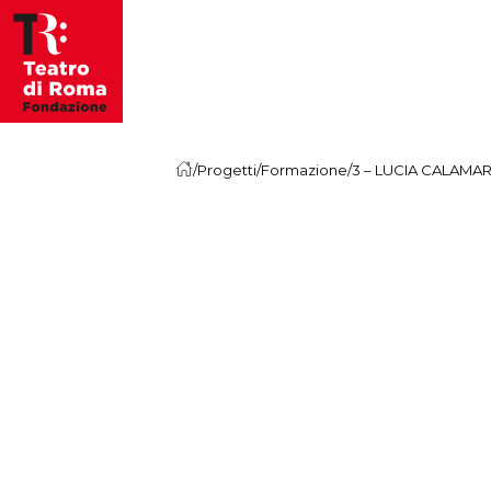
Vai al contenuto
/
Progetti
/
Formazione
/
3 – LUCIA CALAMA