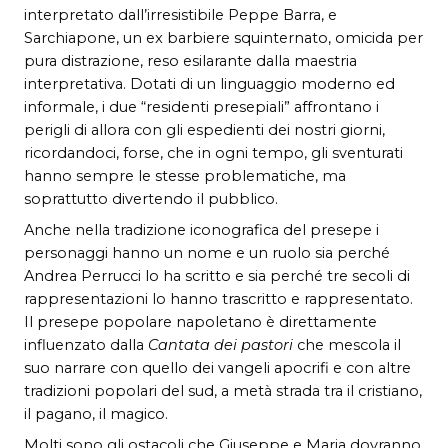
interpretato dall’irresistibile Peppe Barra, e
Sarchiapone, un ex barbiere squinternato, omicida per
pura distrazione, reso esilarante dalla maestria
interpretativa. Dotati di un linguaggio moderno ed
informale, i due “residenti presepiali” affrontano i
perigli di allora con gli espedienti dei nostri giorni,
ricordandoci, forse, che in ogni tempo, gli sventurati
hanno sempre le stesse problematiche, ma
soprattutto divertendo il pubblico.
Anche nella tradizione iconografica del presepe i
personaggi hanno un nome e un ruolo sia perché
Andrea Perrucci lo ha scritto e sia perché tre secoli di
rappresentazioni lo hanno trascritto e rappresentato.
Il presepe popolare napoletano è direttamente
influenzato dalla
Cantata dei pastori
che mescola il
suo narrare con quello dei vangeli apocrifi e con altre
tradizioni popolari del sud, a metà strada tra il cristiano,
il pagano, il magico.
Molti sono gli ostacoli che Giuseppe e Maria dovranno