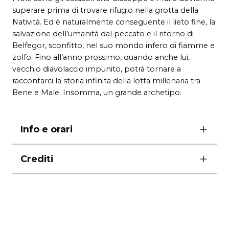
superare prima di trovare rifugio nella grotta della
Natività. Ed è naturalmente conseguente il lieto fine, la
salvazione dell’umanità dal peccato e il ritorno di
Belfegor, sconfitto, nel suo mondo infero di fiamme e
zolfo. Fino all’anno prossimo, quando anche lui,
vecchio diavolaccio impunito, potrà tornare a
raccontarci la storia infinita della lotta millenaria tra
Bene e Male. Insomma, un grande archetipo.
Info e orari
ore 21.00
Crediti
giovedì ore 17.00
sabato ore 19.00
musiche originali di
Roberto De Simone, L. Cannavacciuolo, P. Del
biglietti
Vecchio, L. Urciuolo
platea 32 € intero | 24 € ridotto
scene disegnate da
Emanuele
Luzzati
palchi 24 € intero | 21 € ridotto