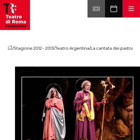
Vai al contenuto
/
Stagione 2012 - 2013
/
Teatro Argentina
/
La cantata dei pastori