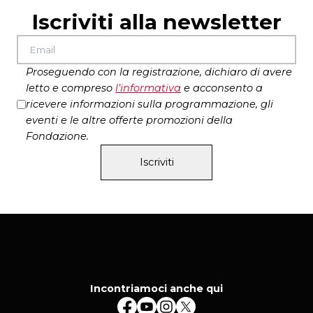
costumi di
Annalisa Giacci
durata
Iscriviti alla newsletter
due ore e 30 minuti con intervallo
La Cantata dei Pastori tra tradizione e
innovazione
Proseguendo con la registrazione, dichiaro di avere
letto e compreso
l’
informativa
e acconsento a
ricevere informazioni sulla programmazione, gli
eventi e le altre offerte promozioni della
Fondazione.
Iscriviti
Incontriamoci anche qui