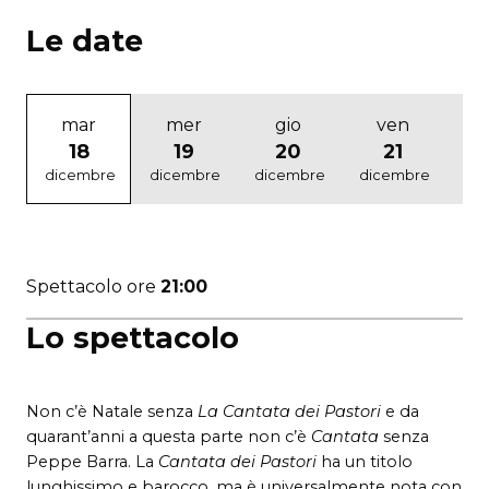
Le date
mar
mer
gio
ven
18
19
20
21
dicembre
dicembre
dicembre
dicembre
di
Spettacolo ore
21:00
Lo spettacolo
Non c’è Natale senza
La Cantata dei Pastori
e da
quarant’anni a questa parte non c’è
Cantata
senza
Peppe Barra. La
Cantata dei Pastori
ha un titolo
lunghissimo e barocco, ma è universalmente nota con