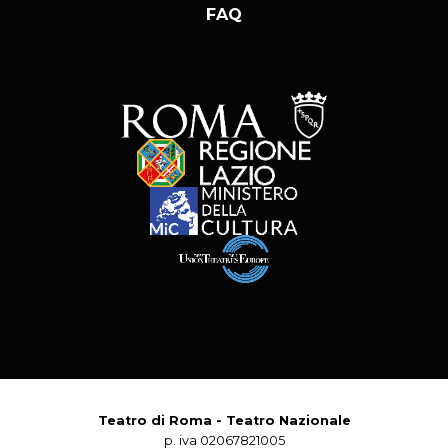
FAQ
Teatro di Roma - Teatro Nazionale
p. iva 02067821005