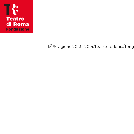
Vai al contenuto
/
Stagione 2013 - 2014
/
Teatro Torlonia
/
Tong