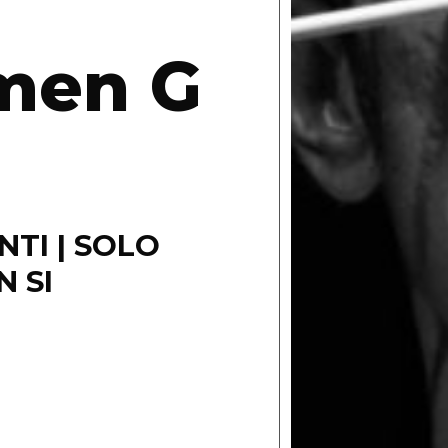
men G
TI | SOLO
 SI