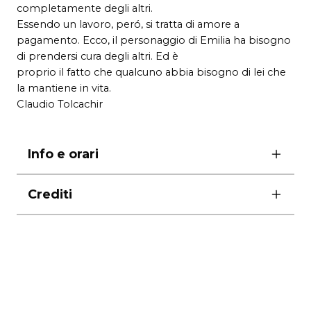
completamente degli altri.
Essendo un lavoro, peró, si tratta di amore a
pagamento. Ecco, il personaggio di Emilia ha bisogno
di prendersi cura degli altri. Ed è
proprio il fatto che qualcuno abbia bisogno di lei che
la mantiene in vita.
Claudio Tolcachir
Info e orari
prima ore 21.00
Crediti
martedì e venerdì ore 21.00
mercoledì e sabato ore 19.00
traduzione Cecilia Ligorio
giovedì e domenica ore 17.00
con Giulia Lazzarini, Sergio Romano
lunedì riposo
Pia Lanciotti, Josafat Vagni, Paolo Mazzarelli
dal 14 al 18 aprile riposo
scene Paola Castrignanò
durata
1 ora e 45 minuti senza intervallo
costumi Gianluca Sbicca
AVVISO AGLI ABBONATI: SPOSTAMENTO
luci Luigi Biondi