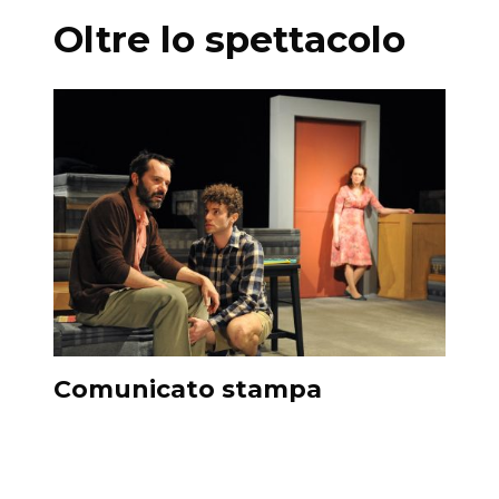
Oltre lo spettacolo
Comunicato stampa
Ubu 
Giul
Popo