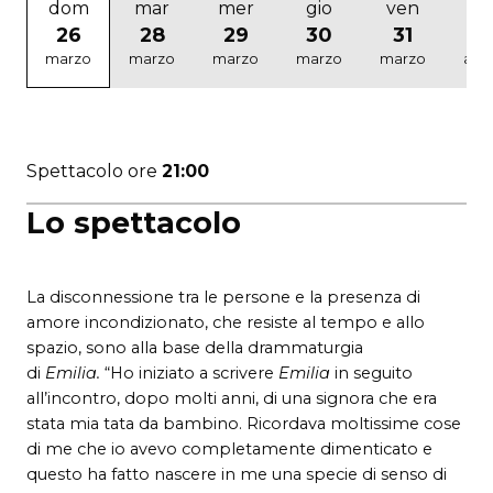
dom
mar
mer
gio
ven
sa
26
28
29
30
31
1
marzo
marzo
marzo
marzo
marzo
apri
Spettacolo ore
21:00
Lo spettacolo
La disconnessione tra le persone e la presenza di
amore incondizionato, che resiste al tempo e allo
spazio, sono alla base della drammaturgia
di
Emilia.
“Ho iniziato a scrivere
Emilia
in seguito
all’incontro, dopo molti anni, di una signora che era
stata mia tata da bambino. Ricordava moltissime cose
di me che io avevo completamente dimenticato e
questo ha fatto nascere in me una specie di senso di