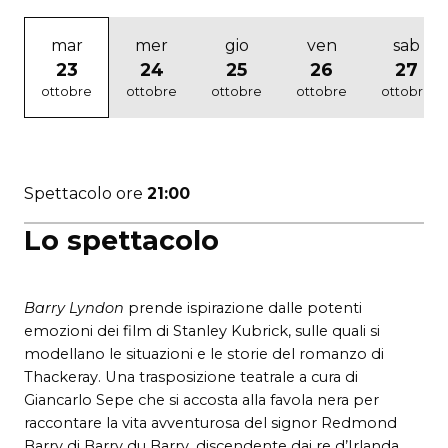
mar
mer
gio
ven
sab
23
24
25
26
27
ottobre
ottobre
ottobre
ottobre
ottobre
Spettacolo ore
21:00
Lo spettacolo
Barry Lyndon
prende ispirazione dalle potenti
emozioni dei film di Stanley Kubrick, sulle quali si
modellano le situazioni e le storie del romanzo di
Thackeray. Una trasposizione teatrale a cura di
Giancarlo Sepe che si accosta alla favola nera per
raccontare la vita avventurosa del signor Redmond
Barry di Barry du Barry, discendente dai re d’Irlanda,