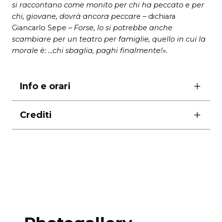
si raccontano come monito per chi ha peccato e per
chi, giovane, dovrà ancora peccar
e – dichiara
Giancarlo Sepe –
Forse, lo si potrebbe anche
scambiare per un teatro per famiglie, quello in cui la
morale è: …chi sbaglia, paghi finalmente!».
Info e orari
prima ore 21.00
Crediti
martedì e venerdì ore 21.00
mercoledì e sabato ore 19.00
con Massimiliano Auci, Sonia Bertin, Mauro
giovedì e domenica ore 17.00
Brentel Bernardi, Gisella Cesari
lunedì riposo
Silvia Como, Tatiana Dessi, Vladimir Randazzo,
durata 1 ora e 30′ senza intervallo
Federica Stefanelli
Giovanni Tacchella, Guido Targetti, Pino Tufillaro,
Gianmarco Vettori
foto di Salvatore Pastore
scenografie e costumi Carlo De Marino