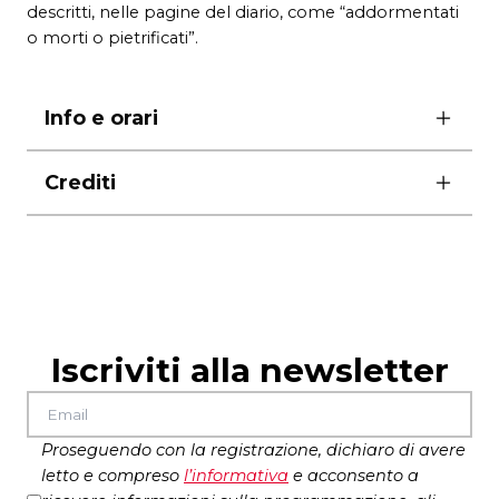
descritti, nelle pagine del diario, come “addormentati
o morti o pietrificati”.
Info e orari
martedì 2 ottobre ore 18.00
Crediti
produzione Fattore K. in coproduzione
con
Compagnia dell’Accademia – Accademia
Nazionale d’Arte Drammatica Silvio d’Amico
in collaborazione con AMAT – Associazione
Marchigiana Attività Teatrali
Iscriviti alla newsletter
Proseguendo con la registrazione, dichiaro di avere
letto e compreso
l’
informativa
e acconsento a