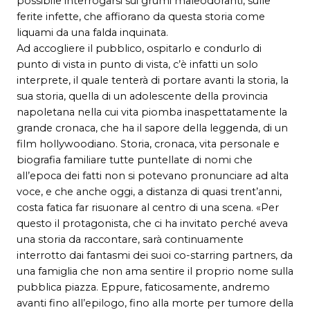
possibile interrogarsi sui grumi maleodoranti, sulle
ferite infette, che affiorano da questa storia come
liquami da una falda inquinata.
Ad accogliere il pubblico, ospitarlo e condurlo di
punto di vista in punto di vista, c’è infatti un solo
interprete, il quale tenterà di portare avanti la storia, la
sua storia, quella di un adolescente della provincia
napoletana nella cui vita piomba inaspettatamente la
grande cronaca, che ha il sapore della leggenda, di un
film hollywoodiano. Storia, cronaca, vita personale e
biografia familiare tutte puntellate di nomi che
all’epoca dei fatti non si potevano pronunciare ad alta
voce, e che anche oggi, a distanza di quasi trent’anni,
costa fatica far risuonare al centro di una scena. «Per
questo il protagonista, che ci ha invitato perché aveva
una storia da raccontare, sarà continuamente
interrotto dai fantasmi dei suoi co-starring partners, da
una famiglia che non ama sentire il proprio nome sulla
pubblica piazza. Eppure, faticosamente, andremo
avanti fino all’epilogo, fino alla morte per tumore della