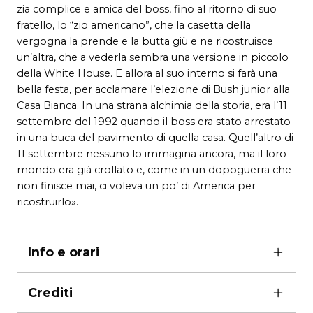
zia complice e amica del boss, fino al ritorno di suo
fratello, lo “zio americano”, che la casetta della
vergogna la prende e la butta giù e ne ricostruisce
un’altra, che a vederla sembra una versione in piccolo
della White House. E allora al suo interno si farà una
bella festa, per acclamare l’elezione di Bush junior alla
Casa Bianca. In una strana alchimia della storia, era l’11
settembre del 1992 quando il boss era stato arrestato
in una buca del pavimento di quella casa. Quell’altro di
11 settembre nessuno lo immagina ancora, ma il loro
mondo era già crollato e, come in un dopoguerra che
non finisce mai, ci voleva un po’ di America per
ricostruirlo».
Info e orari
ore 20.00
Crediti
domenica ore 17.00