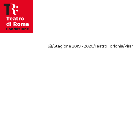
Vai al contenuto
/
Stagione 2019 - 2020
/
Teatro Torlonia
/
Pira