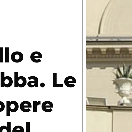
llo e
bba. Le
opere
 del