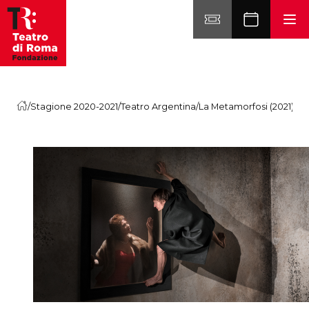
Vai al contenuto
/
Stagione 2020-2021
/
Teatro Argentina
/
La Metamorfosi (2021)