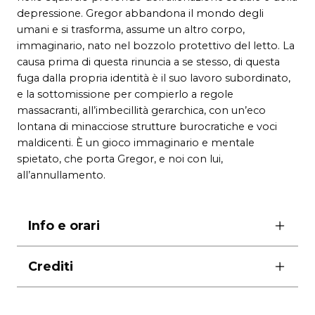
depressione. Gregor abbandona il mondo degli
umani e si trasforma, assume un altro corpo,
immaginario, nato nel bozzolo protettivo del letto. La
causa prima di questa rinuncia a se stesso, di questa
fuga dalla propria identità è il suo lavoro subordinato,
e la sottomissione per compierlo a regole
massacranti, all’imbecillità gerarchica, con un’eco
lontana di minacciose strutture burocratiche e voci
maldicenti. È un gioco immaginario e mentale
spietato, che porta Gregor, e noi con lui,
all’annullamento.
Info e orari
ore 19.00
Crediti
domenica ore 17.00
durata 1 ora e 25′
vocal coaching e musiche Massimo Sigillò Massara