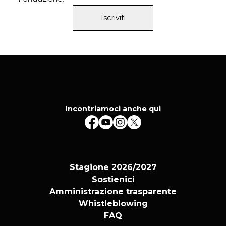
suo nuovo album, ancora per Maple Death, si
intitola “Cata- strofe Ultravioletta”.
Iscriviti
ore 20.30 –
arena
Marta De Pascalis
Marta De Pascalis
è una musicista e sound
designer italiana di base a Berlino. I suoi lavori
impiegano sintesi analogica a sistemi di loop a
nastro, da cui vengono creati pattern ripetitivi che
danno forma a una sensazione di distanza densa,
Incontriamoci anche qui
dinamica e catartica. Ha prodotto tre album:
“Quitratue”, “Anzar” e “Sonus Ruinae”. Il suo
recente progetto
Glaring Sounds
, in
collaborazione con l’artista visivo Filippo
Vogliazzo, è stato presentato nel 2020 all’interno
Stagione 2026/2027
di
Una Boccata d’Arte
, collaborazione tra Galleria
Sostienici
Continua e Threes Production.
Amministrazione trasparente
ore 21.30 –
palco del canneto
Whistleblowing
Gigi Masin
FAQ
Attivo sin dagli anni ’70,
Gigi Masin
è tra i pionieri