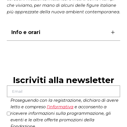
che viviamo, per mano di alcuni delle figure italiane
più apprezzate della nuova ambient contemporanea.
Info e orari
ore 19.30 – palco del canneto
– LINE UP –
FERA
Fera
è il progetto del
compositore/illustratore/publisher
Andrea De
Iscriviti alla newsletter
Franco
. Il suo debutto per Maple Death
“Stupidamutaforma” è un concentrato di ritmiche
ossessive e suite celestiali sporcate da punte di
black ambient e microvariazioni kosmische, un
Proseguendo con la registrazione, dichiaro di avere
viaggio che mette assieme le prime esplorazioni
letto e compreso
l’
informativa
e acconsento a
dei
Boards Of Canada
e la densità delle prime
ricevere informazioni sulla programmazione, gli
uscite
Mego
che attirato le attenzioni di testate
eventi e le altre offerte promozioni della
come Pitchfork, XL8TR, Inverted Audio, NTS. Il
Fondazione.