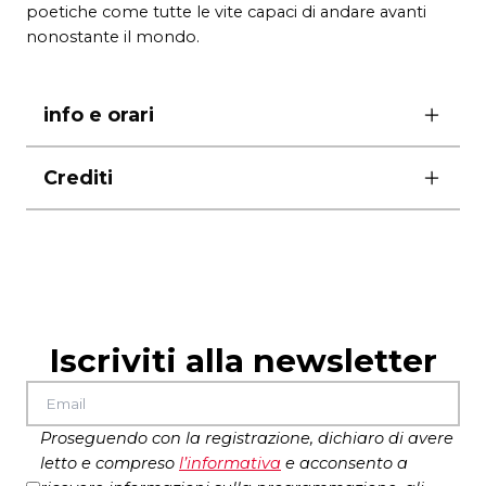
poetiche come tutte le vite capaci di andare avanti
nonostante il mondo.
info e orari
giovedì e venerdì ore 21.00
Crediti
sabato ore 19.00
domenica ore 17.00
scenografia e costumi Natasha Jenkins
biglietti
luci Marc Williams
da € 18 a € 30
suono Josh Anio Grigg
durata 95′ più intervallo
movimenti: Marcin Rudy
musiche Laurie Blundell
Iscriviti alla newsletter
assistente alla messa in scena Josh Seymour
collaborazione alle luci Breandon Ansdell
corealizzazione Teatro di Roma – Teatro
Nazionale e Romaeuropa Festival 2022
Proseguendo con la registrazione, dichiaro di avere
letto e compreso
l’
informativa
e acconsento a