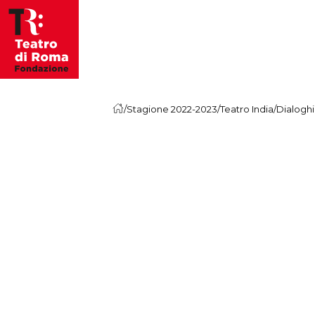
Vai al contenuto
/
Stagione 2022-2023
/
Teatro India
/
Dialoghi 