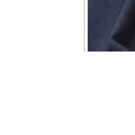
Le date
ricerca drammaturgica con