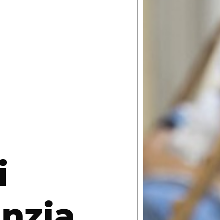
i
anzia