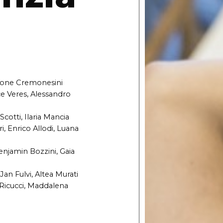
Simone Cremonesini
ce Veres, Alessandro
otti, Ilaria Mancia
i, Enrico Allodi, Luana
njamin Bozzini, Gaia
an Fulvi, Altea Murati
a Ricucci, Maddalena