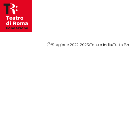
Vai al contenuto
/
Stagione 2022-2023
/
Teatro India
/
Tutto Br