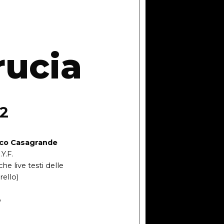
rucia
22
co Casagrande
Y.F.
he live testi delle
rello)
ò