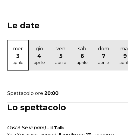
Le date
mer
gio
ven
sab
dom
mar
3
4
5
6
7
9
aprile
aprile
aprile
aprile
aprile
aprile
Spettacolo ore
20:00
Lo spettacolo
Così è (se vi pare)
– il Talk
Sala Squarzina, venerdì
5 aprile
ore
17
– ingresso