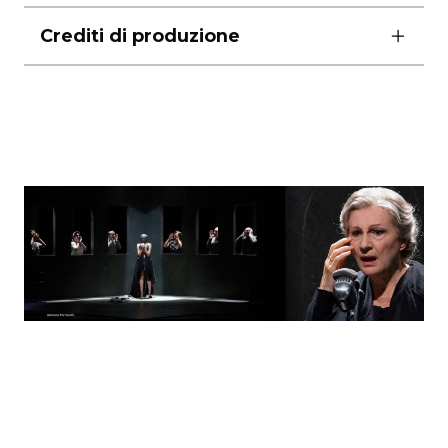
prima, martedì e venerdì ore 20.00
Crediti di produzione
mercoledì e sabato ore 19.00
giovedì e domenica ore 17.00
scene e costumi di Marta Crisolini Malatesta
lunedì riposo
luci di Gigi Saccomandi
durata 90′
scelte musicali Gianni Garrera
foto di Antonio Parrinello
produzione Teatro Stabile di Catania, Teatro
Biondo di Palermo
Tradizione e Turismo srl Centro di Produzione
Teatrale – Teatro Sannazaro / Compagnia La
Pirandelliana