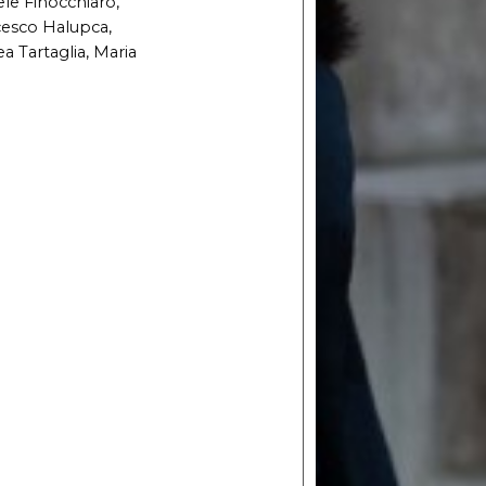
ele Finocchiaro,
cesco Halupca,
a Tartaglia, Maria