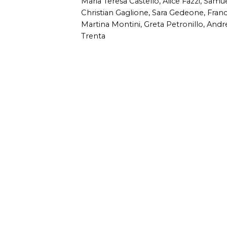
Maria Teresa Castello, Alice Fazzi, Samu
Christian Gaglione, Sara Gedeone, Fran
Martina Montini, Greta Petronillo, Andre
Trenta