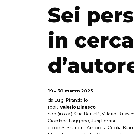
Sei per
in cerca
d’autor
19 – 30 marzo 2025
da Luigi Pirandello
regia
Valerio Binasco
con (in o.a.) Sara Bertelà, Valerio Binas
Giordana Faggiano, Jurij Ferrini
e con Alessandro Ambrosi, Cecilia Brama