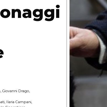
sonaggi
e
co, Giovanni Drago,
ti, Ilaria Campani,