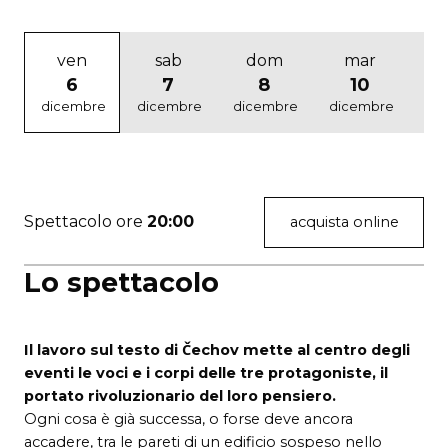
ven
sab
dom
mar
6
7
8
10
dicembre
dicembre
dicembre
dicembre
di
Spettacolo ore
20:00
acquista online
Lo spettacolo
Il lavoro sul testo di Čechov mette al centro degli
eventi le voci e i corpi delle tre protagoniste, il
portato rivoluzionario del loro pensiero.
Ogni cosa è già successa, o forse deve ancora
accadere, tra le pareti di un edificio sospeso nello