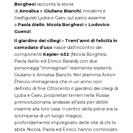
Borghesi
racconta la storia
di
Annalisa
e
Giuliano Bianchi
, moderni e
trasfigurati Ljuba e Gaev, sul palco assieme
a
Paola Aiello
,
Nicola Borghesi
e
Lodovico
Guenzi
.
Il giardino dei ciliegi – Trent’anni di felicità in
comodato d’uso
nasce dall’incontro dei
componenti
Kepler-452
(Nicola Borghesi,
Paola Aiello ed Enrico Baraldi) con due
personaggi “immaginari” realmente esistenti,
Giuliano e Annalisa Bianchi. Nel dramma Anton
Čhecov immaginava che in un anno non
definito di fine Ottocento il giardino dei ciliegi di
Ljuba e Gaev, proprietari terrieri nella Russia
prerivoluzionaria, andasse all’asta per debiti
insieme alla loro casa. Il centro della pièce era la
scomparsa di un luogo magico,
profondamente impregnato delle vite di chi lo
abita. Nicola, Paola ed Enrico hanno cominciato