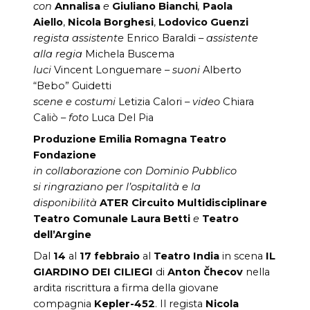
con
Annalisa
e
Giuliano Bianchi
,
Paola
Aiello
,
Nicola Borghesi
,
Lodovico Guenzi
regista assistente
Enrico Baraldi –
assistente
alla regia
Michela Buscema
luci
Vincent Longuemare –
suoni
Alberto
“Bebo” Guidetti
scene e costumi
Letizia Calori –
video
Chiara
Caliò –
foto
Luca Del Pia
Produzione Emilia Romagna Teatro
Fondazione
in collaborazione con Dominio Pubblico
si ringraziano per l’ospitalità e la
disponibilità
ATER Circuito Multidisciplinare
Teatro Comunale Laura Betti
e
Teatro
dell’Argine
Dal
14
al
17 febbraio
al
Teatro India
in scena
IL
GIARDINO DEI CILIEGI
di
Anton Čhecov
nella
ardita riscrittura a firma della giovane
compagnia
Kepler-452
. Il regista
Nicola