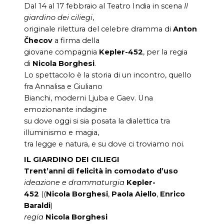
Dal 14 al 17 febbraio al Teatro India in scena
Il
giardino dei ciliegi
,
originale rilettura del celebre dramma di
Anton
Čhecov
a firma della
giovane compagnia
Kepler-452
, per la regia
di
Nicola Borghesi
.
Lo spettacolo è la storia di un incontro, quello
fra Annalisa e Giuliano
Bianchi, moderni Ljuba e Gaev. Una
emozionante indagine
su dove oggi si sia posata la dialettica tra
illuminismo e magia,
tra legge e natura, e su dove ci troviamo noi.
IL GIARDINO DEI CILIEGI
Trent’anni di felicità in comodato d’uso
ideazione e drammaturgia
Kepler-
452
((
Nicola Borghesi
,
Paola Aiello
,
Enrico
Baraldi
)
regia
Nicola Borghesi