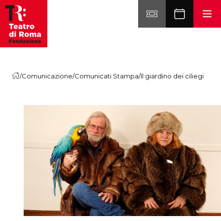
Vai al contenuto
/
Comunicazione
/
Comunicati Stampa
/
Il giardino dei ciliegi