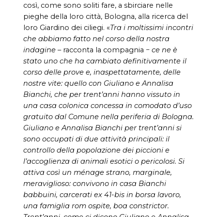
così, come sono soliti fare, a sbirciare nelle
pieghe della loro città, Bologna, alla ricerca del
loro Giardino dei ciliegi. «
Tra i moltissimi incontri
che abbiamo fatto nel corso della nostra
indagine
– racconta la compagnia −
ce ne è
stato uno che ha cambiato definitivamente il
corso delle prove e, inaspettatamente, delle
nostre vite: quello con Giuliano e Annalisa
Bianchi, che per trent’anni hanno vissuto in
una casa colonica concessa in comodato d’uso
gratuito dal Comune nella periferia di Bologna.
Giuliano e Annalisa Bianchi per trent’anni si
sono occupati di due attività principali: il
controllo della popolazione dei piccioni e
l’accoglienza di animali esotici o pericolosi. Si
attiva così un ménage strano, marginale,
meraviglioso: convivono in casa Bianchi
babbuini, carcerati ex 41-bis in borsa lavoro,
una famiglia rom ospite, boa constrictor.
Trent’anni, come ci dicono Giuliano e Annalisa,