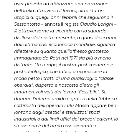
aver provato ad abbozzare una narrazione
dell’Italia attraverso il lavoro, oltre i furori
utopici di quegli anni febbrili che seguirono il
Sessantotto –
annota il regista
Claudio Longhi
–
Riattraversarne la vicenda con lo sguardo
disilluso del nostro presente, a quasi dieci anni
dall’ultima crisi economica mondiale, significa
riflettere su quanto quell’affresco grottesco
immaginato da Petri nel 1971 sia più o meno
distante. Un tempo, il nostro, post-moderno e
post-ideologico, che fatica a riconoscere in
modo netto i tratti di una qualsivoglia “classe
operaia”, dispersa e nascosta dietro gli
innumerevoli volti del lavoro “flessibile”. Se
dunque l’inferno umido e grasso della fabbrica
cottimista dell’operaio Lulù Massa appare ben
lontano dagli asettici e sterilizzati spazi
industriali o dai lindi uffici dei precari odierni, lo
stesso non è del ritmo ossessionante e