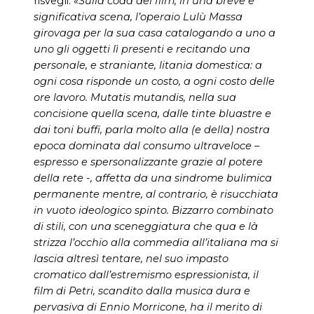
risvegli.
«Sulla coda del film, in una breve e
significativa scena, l’operaio Lulù Massa
girovaga per la sua casa catalogando a uno a
uno gli oggetti lì presenti e recitando una
personale, e straniante, litania domestica: a
ogni cosa risponde un costo, a ogni costo delle
ore lavoro. Mutatis mutandis, nella sua
concisione quella scena, dalle tinte bluastre e
dai toni buffi, parla molto alla (e della) nostra
epoca dominata dal consumo ultraveloce –
espresso e spersonalizzante grazie al potere
della rete -, affetta da una sindrome bulimica
permanente mentre, al contrario, è risucchiata
in vuoto ideologico spinto. Bizzarro combinato
di stili, con una sceneggiatura che qua e là
strizza l’occhio alla commedia all’italiana ma si
lascia altresì tentare, nel suo impasto
cromatico dall’estremismo espressionista, il
film di Petri, scandito dalla musica dura e
pervasiva di Ennio Morricone, ha il merito di