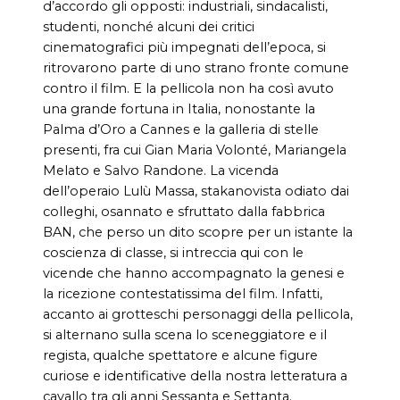
d’accordo gli opposti: industriali, sindacalisti,
studenti, nonché alcuni dei critici
cinematografici più impegnati dell’epoca, si
ritrovarono parte di uno strano fronte comune
contro il film. E la pellicola non ha così avuto
una grande fortuna in Italia, nonostante la
Palma d’Oro a Cannes e la galleria di stelle
presenti, fra cui Gian Maria Volonté, Mariangela
Melato e Salvo Randone. La vicenda
dell’operaio Lulù Massa, stakanovista odiato dai
colleghi, osannato e sfruttato dalla fabbrica
BAN, che perso un dito scopre per un istante la
coscienza di classe, si intreccia qui con le
vicende che hanno accompagnato la genesi e
la ricezione contestatissima del film. Infatti,
accanto ai grotteschi personaggi della pellicola,
si alternano sulla scena lo sceneggiatore e il
regista, qualche spettatore e alcune figure
curiose e identificative della nostra letteratura a
cavallo tra gli anni Sessanta e Settanta.