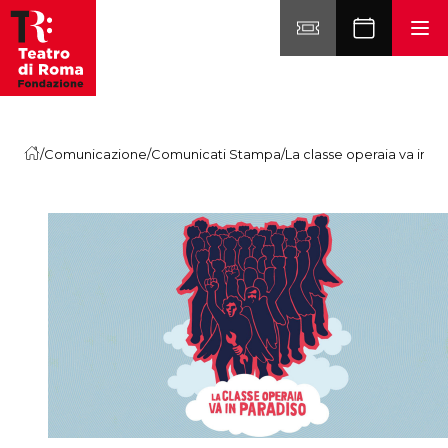
Vai al contenuto
/
Comunicazione
/
Comunicati Stampa
/
La classe operaia va in p