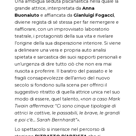
Una ambigua seduta psicanalitica nella quale la
grande attrice, interpretata da
Anna
Buonaiuto
e affiancata da
Gianluigi Fogacci
,
diviene regista di sé stessa per far riemergere e
riaffiorare, con un improvvisato laboratorio
teatrale, i protagonisti della sua vita e rivelare
l’origine della sua disperazione interiore. Si viene
a delineare una vera e propria auto analisi
spietata e sarcastica dei suoi rapporti personali e
un’urgenza di dire tutto ciò che non era mai
riuscita a proferire. Il baratro del passato e le
fragili consapevolezze dell’arrivo del nuovo
secolo si fondono sulla scena per offrirci il
suggestivo ritratto di quella attrice unica nel suo
modo di essere, quel talento, «
non a caso Mark
Twain affermava:
“
Ci sono cinque tipologie di
attrici le cattive, le passabili, le brave, le grandi
e poi c’è… Sarah Bernhardt”».
Lo spettacolo si inserisce nel percorso di