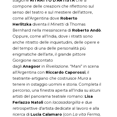
stagione
RITRATTO D’ARTISTA
che si
compone delle creazioni che riflettono sul
senso del teatro e sul mestiere dell’attore,
come all’Argentina dove
Roberto
Herlitzka
diventa il
Minetti
di Thomas
Bernhard nella messinscena di
Roberto Andò
.
Oppure, come all’India, dove i ritratti sono
anche ritratto delle inquietudini, delle opere e
del tempo di una delle personalità più
enigmatiche dell’arte, il grande pittore
Giorgione raccontato
dagli
Anagoor
in
Rivelazione.
“Mani” in scena
all’Argentina con
Riccardo Caporossi
, il
teatrante-artigiano che costruisce
Mura
a
tenere in ostaggio uomini e storia. Completa il
percorso, una finestra aperta all’India su alcuni
artisti del panorama teatrale romano:
Lisa
Ferlazzo Natoli
con
lacasadargilla
e due
retrospettive d’artista dedicate al lavoro e alla
ricerca di
Lucia Calamaro
(con
La vita Ferma,