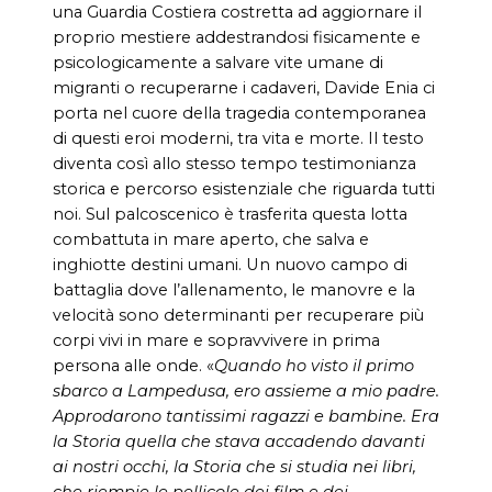
una Guardia Costiera costretta ad aggiornare il
proprio mestiere addestrandosi fisicamente e
psicologicamente a salvare vite umane di
migranti o recuperarne i cadaveri, Davide Enia ci
porta nel cuore della tragedia contemporanea
di questi eroi moderni, tra vita e morte. Il testo
diventa così allo stesso tempo testimonianza
storica e percorso esistenziale che riguarda tutti
noi. Sul palcoscenico è trasferita questa lotta
combattuta in mare aperto, che salva e
inghiotte destini umani. Un nuovo campo di
battaglia dove l’allenamento, le manovre e la
velocità sono determinanti per recuperare più
corpi vivi in mare e sopravvivere in prima
persona alle onde. «
Quando ho visto il primo
sbarco a Lampedusa, ero assieme a mio padre.
Approdarono tantissimi ragazzi e bambine. Era
la Storia quella che stava accadendo davanti
ai nostri occhi, la Storia che si studia nei libri,
che riempie le pellicole dei film e dei