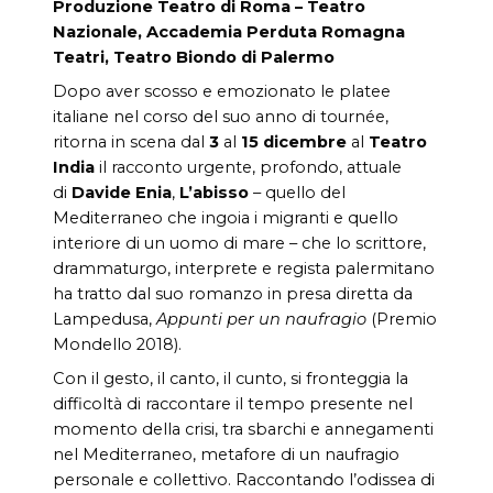
Produzione Teatro di Roma – Teatro
Nazionale, Accademia Perduta Romagna
Teatri, Teatro Biondo di Palermo
Dopo aver scosso e emozionato le platee
italiane nel corso del suo anno di tournée,
ritorna in scena dal
3
al
15 dicembre
al
Teatro
India
il racconto urgente, profondo, attuale
di
Davide Enia
,
L’abisso
– quello del
Mediterraneo che ingoia i migranti e quello
interiore di un uomo di mare – che lo scrittore,
drammaturgo, interprete e regista palermitano
ha tratto dal suo romanzo in presa diretta da
Lampedusa,
Appunti per un naufragio
(Premio
Mondello 2018).
Con il gesto, il canto, il cunto, si fronteggia la
difficoltà di raccontare il tempo presente nel
momento della crisi, tra sbarchi e annegamenti
nel Mediterraneo, metafore di un naufragio
personale e collettivo. Raccontando l’odissea di