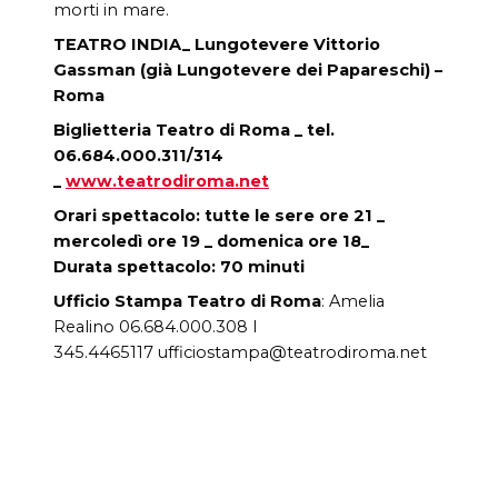
morti in mare.
TEATRO INDIA_ Lungotevere Vittorio
Gassman (già Lungotevere dei Papareschi) –
Roma
Biglietteria Teatro di Roma _ tel.
06.684.000.311/314
_
www.teatrodiroma.net
O
rari spettacolo
: tutte le sere ore 21 _
mercoledì ore 19 _ domenica ore 18
_
D
urata
spettacolo:
70 minuti
Ufficio Stampa Teatro di Roma
:
Amelia
Realino 06.684.000.308 I
345.4465117 ufficiostampa@teatrodiroma.net