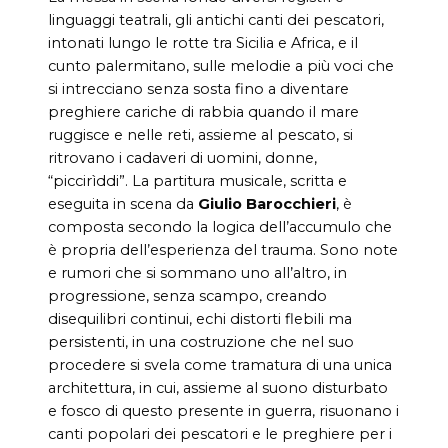
linguaggi teatrali, gli antichi canti dei pescatori,
intonati lungo le rotte tra Sicilia e Africa, e il
cunto palermitano, sulle melodie a più voci che
si intrecciano senza sosta fino a diventare
preghiere cariche di rabbia quando il mare
ruggisce e nelle reti, assieme al pescato, si
ritrovano i cadaveri di uomini, donne,
“piccirìddi”. La partitura musicale, scritta e
eseguita in scena da
Giulio Barocchieri
, è
composta secondo la logica dell’accumulo che
è propria dell’esperienza del trauma. Sono note
e rumori che si sommano uno all’altro, in
progressione, senza scampo, creando
disequilibri continui, echi distorti flebili ma
persistenti, in una costruzione che nel suo
procedere si svela come tramatura di una unica
architettura, in cui, assieme al suono disturbato
e fosco di questo presente in guerra, risuonano i
canti popolari dei pescatori e le preghiere per i