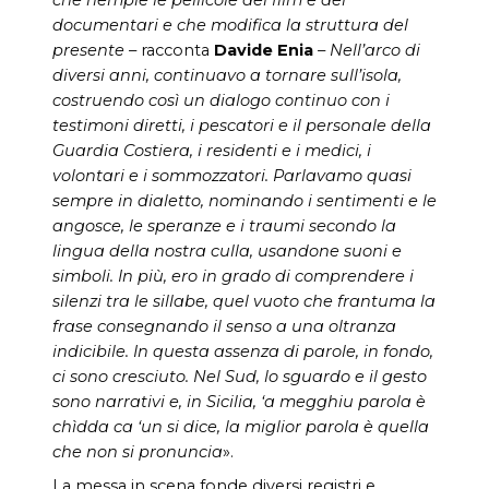
documentari e che modifica la struttura del
presente –
racconta
Davide Enia
– Nell’arco di
diversi anni, continuavo a tornare sull’isola,
costruendo così un dialogo continuo con i
testimoni diretti, i pescatori e il personale della
Guardia Costiera, i residenti e i medici, i
volontari e i sommozzatori. Parlavamo quasi
sempre in dialetto, nominando i sentimenti e le
angosce, le speranze e i traumi secondo la
lingua della nostra culla, usandone suoni e
simboli. In più, ero in grado di comprendere i
silenzi tra le sillabe, quel vuoto che frantuma la
frase consegnando il senso a una oltranza
indicibile. In questa assenza di parole, in fondo,
ci sono cresciuto. Nel Sud, lo sguardo e il gesto
sono narrativi e, in Sicilia, ‘a megghiu parola è
chìdda ca ‘un si dice, la miglior parola è quella
che non si pronuncia
».
La messa in scena fonde diversi registri e