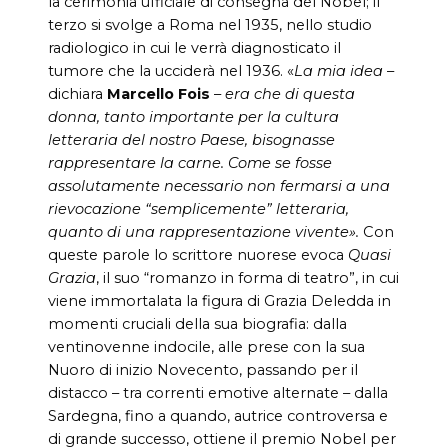
la cerimonia ufficiale di consegna del Nobel; il
terzo si svolge a Roma nel 1935, nello studio
radiologico in cui le verrà diagnosticato il
tumore che la ucciderà nel 1936. «
La mia idea
–
dichiara
Marcello Fois
–
era che di questa
donna, tanto importante per la cultura
letteraria del nostro Paese, bisognasse
rappresentare la carne. Come se fosse
assolutamente necessario non fermarsi a una
rievocazione “semplicemente” letteraria,
quanto di una rappresentazione vivente».
Con
queste parole lo scrittore nuorese evoca
Quasi
Grazia
, il suo “romanzo in forma di teatro”, in cui
viene immortalata la figura di Grazia Deledda in
momenti cruciali della sua biografia: dalla
ventinovenne indocile, alle prese con la sua
Nuoro di inizio Novecento, passando per il
distacco – tra correnti emotive alternate – dalla
Sardegna, fino a quando, autrice controversa e
di grande successo, ottiene il premio Nobel per