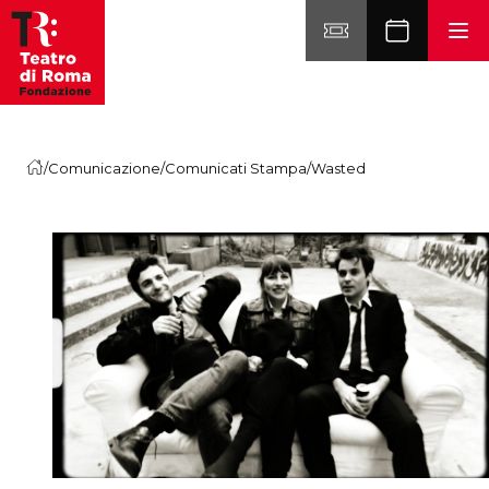
Vai al contenuto
/
Comunicazione
/
Comunicati Stampa
/
Wasted