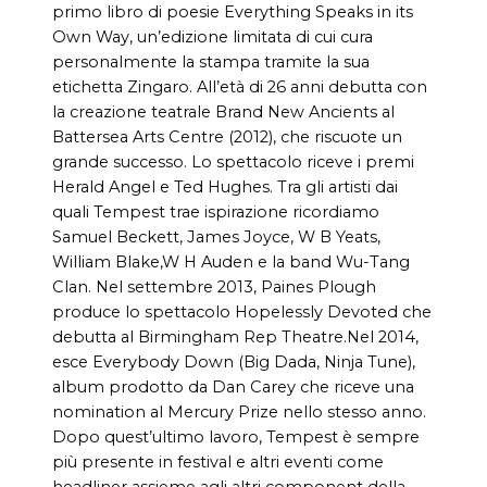
primo libro di poesie Everything Speaks in its
Own Way, un’edizione limitata di cui cura
personalmente la stampa tramite la sua
etichetta Zingaro. All’età di 26 anni debutta con
la creazione teatrale Brand New Ancients al
Battersea Arts Centre (2012), che riscuote un
grande successo. Lo spettacolo riceve i premi
Herald Angel e Ted Hughes. Tra gli artisti dai
quali Tempest trae ispirazione ricordiamo
Samuel Beckett, James Joyce, W B Yeats,
William Blake,W H Auden e la band Wu-Tang
Clan. Nel settembre 2013, Paines Plough
produce lo spettacolo Hopelessly Devoted che
debutta al Birmingham Rep Theatre.Nel 2014,
esce Everybody Down (Big Dada, Ninja Tune),
album prodotto da Dan Carey che riceve una
nomination al Mercury Prize nello stesso anno.
Dopo quest’ultimo lavoro, Tempest è sempre
più presente in festival e altri eventi come
headliner assieme agli altri component della