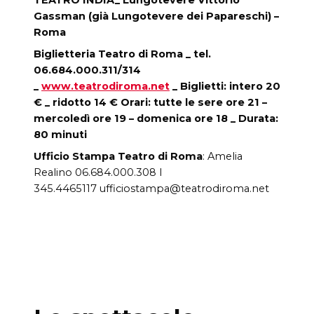
Gassman (già Lungotevere dei Papareschi) –
Roma
Biglietteria Teatro di Roma _ tel.
06.684.000.311/314
_
www.teatrodiroma.net
_ Biglietti: intero 20
€ _ ridotto 14 € O
rari
:
tutte le sere
ore 21 –
mercoledì ore 19 – domenica ore 18 _ Durata:
80 minuti
Ufficio Stampa Teatro di Roma
:
Amelia
Realino 06.684.000.308 I
345.4465117 ufficiostampa@teatrodiroma.net