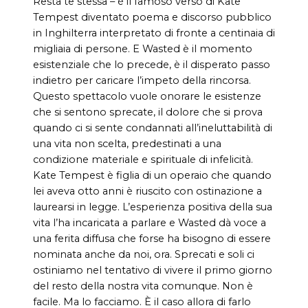
Resta te stessa – è il famoso verso di Kate
Tempest diventato poema e discorso pubblico
in Inghilterra interpretato di fronte a centinaia di
migliaia di persone. E Wasted è il momento
esistenziale che lo precede, è il disperato passo
indietro per caricare l’impeto della rincorsa.
Questo spettacolo vuole onorare le esistenze
che si sentono sprecate, il dolore che si prova
quando ci si sente condannati all’ineluttabilità di
una vita non scelta, predestinati a una
condizione materiale e spirituale di infelicità.
Kate Tempest è figlia di un operaio che quando
lei aveva otto anni è riuscito con ostinazione a
laurearsi in legge. L’esperienza positiva della sua
vita l’ha incaricata a parlare e Wasted dà voce a
una ferita diffusa che forse ha bisogno di essere
nominata anche da noi, ora. Sprecati e soli ci
ostiniamo nel tentativo di vivere il primo giorno
del resto della nostra vita comunque. Non è
facile. Ma lo facciamo. È il caso allora di farlo