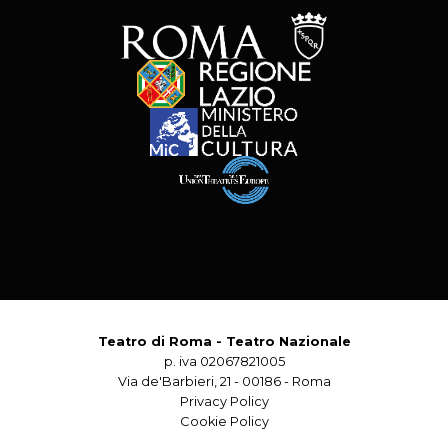
Teatro di Roma - Teatro Nazionale
p. iva 02067821005
Via de'Barbieri, 21 - 00186 - Roma
Privacy Policy
Cookie Policy