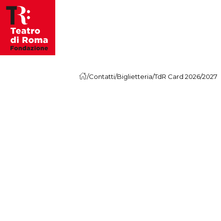
Vai al contenuto
/
Contatti
/
Biglietteria
/
TdR Card 2026/2027