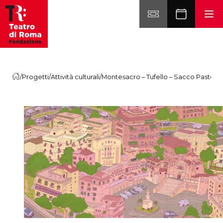
Vai al contenuto
/
Progetti
/
Attività culturali
/
Montesacro – Tufello – Sacco Pastore _ 