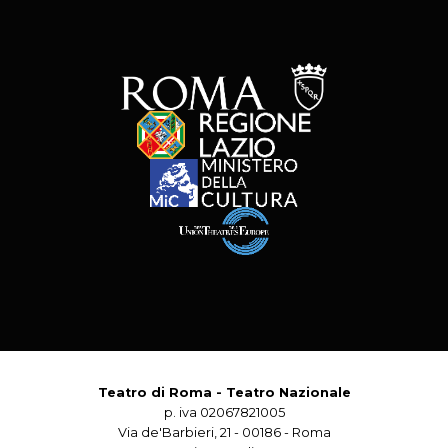
Teatro di Roma - Teatro Nazionale
p. iva 02067821005
Via de'Barbieri, 21 - 00186 - Roma