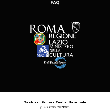
FAQ
Teatro di Roma - Teatro Nazionale
p. iva 02067821005