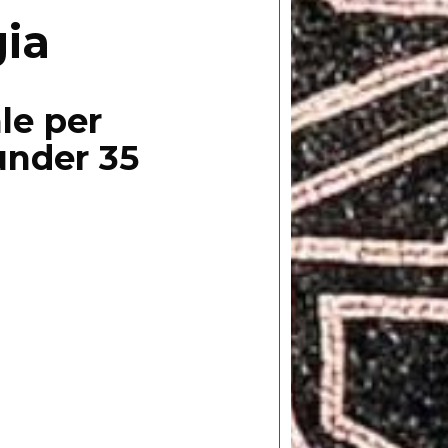
ia
le per
 under 35